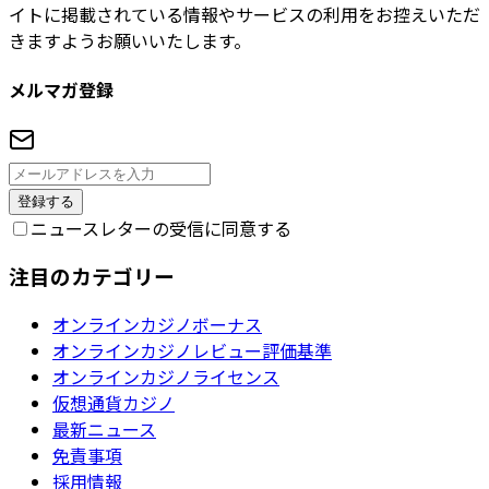
イトに掲載されている情報やサービスの利用をお控えいただ
きますようお願いいたします。
メルマガ登録
登録する
ニュースレターの受信に同意する
注目のカテゴリー
オンラインカジノボーナス
オンラインカジノレビュー評価基準
オンラインカジノライセンス
仮想通貨カジノ
最新ニュース
免責事項
採用情報